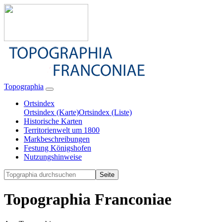
Topographia
Ortsindex
Ortsindex (Karte)
Ortsindex (Liste)
Historische Karten
Territorienwelt um 1800
Markbeschreibungen
Festung Königshofen
Nutzungshinweise
Topographia Franconiae